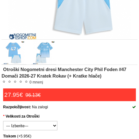
Otroški Nogometni dresi Manchester City Phil Foden #47
Domači 2026-27 Kratek Rokav (+ Kratke hlače)
0 mnenj
27.95€
96.13€
Razpoložljivost:
Na zalogi
Velikosti za Otroški
Tiskom
(+5.95€)