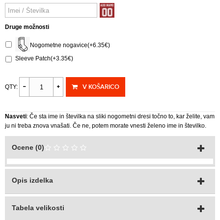
Druge možnosti
Nogometne nogavice(+6.35€)
Sleeve Patch(+3.35€)
V KOŠARICO
QTY:
Nasveti
: Če sta ime in številka na sliki nogometni dresi točno to, kar želite, vam
ju ni treba znova vnašati. Če ne, potem morate vnesti želeno ime in številko.
Ocene (0)
Opis izdelka
Tabela velikosti