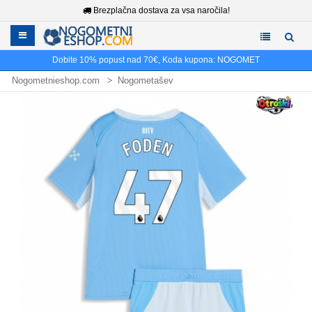
Brezplačna dostava za vsa naročila!
Dobite
10%
popust nad
70€
, Koda kupona:
NOGOMET
Nogometnieshop.com
Nogometašev
Nogometni Dresi Phil Foden