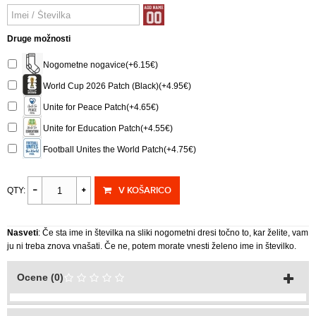
Druge možnosti
Nogometne nogavice(+6.15€)
World Cup 2026 Patch (Black)(+4.95€)
Unite for Peace Patch(+4.65€)
Unite for Education Patch(+4.55€)
Football Unites the World Patch(+4.75€)
V KOŠARICO
QTY:
Nasveti
: Če sta ime in številka na sliki nogometni dresi točno to, kar želite, vam
ju ni treba znova vnašati. Če ne, potem morate vnesti želeno ime in številko.
Ocene (0)