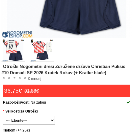
Otroški Nogometni dresi Združene države Christian Pulisic
#10 Domači SP 2026 Kratek Rokav (+ Kratke hlače)
0 mnenj
36.75€
91.88€
Razpoložljivost:
Na zalogi
Velikosti za Otroški
Tiskom
(+4.95€)