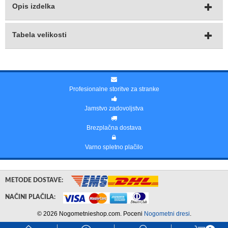
Opis izdelka
Tabela velikosti
Profesionalne storitve za stranke
Jamstvo zadovoljstva
Brezplačna dostava
Varno spletno plačilo
METODE DOSTAVE:
NAČINI PLAČILA:
© 2026 Nogometnieshop.com. Poceni
Nogometni dresi
.