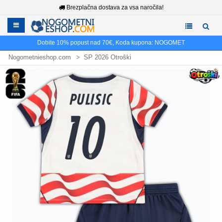
Brezplačna dostava za vsa naročila!
Dobite
10%
popust nad
70€
, Koda kupona:
NOGOMET
Nogometnieshop.com
SP 2026 Otroški
Združene države SP 2026 Otroški