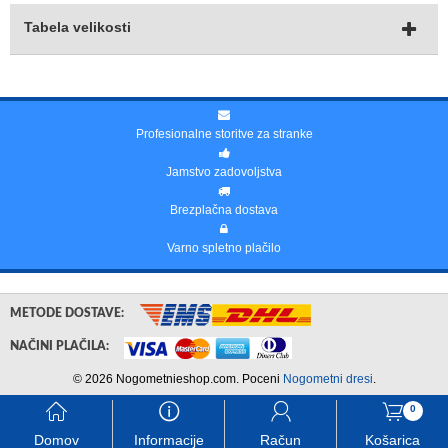
Tabela velikosti
Profesionalne storitve za stranke
Jamstvo zadovoljstva
Brezplačna dostava
Varno spletno plačilo
METODE DOSTAVE:
NAČINI PLAČILA:
© 2026 Nogometnieshop.com. Poceni
Nogometni dresi
.
󰃱
󰈢
󰃳
󰃦
0
Domov
Informacije
Račun
Košarica