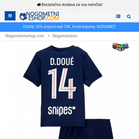
Brezplačna dostava za vsa naročila!
Dobite
10%
popust nad
70€
, Koda kupona:
NOGOMET
Nogometnieshop.com
Nogometašev
Nogometni dresi Desire Doue