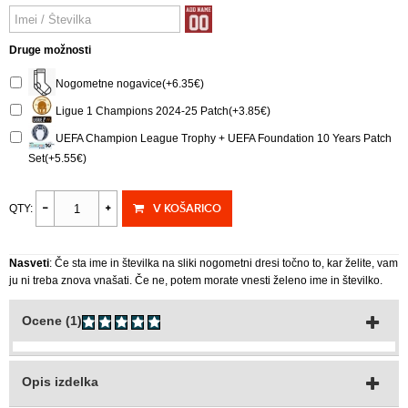
Druge možnosti
Nogometne nogavice(+6.35€)
Ligue 1 Champions 2024-25 Patch(+3.85€)
UEFA Champion League Trophy + UEFA Foundation 10 Years Patch
Set(+5.55€)
V KOŠARICO
QTY:
Nasveti
: Če sta ime in številka na sliki nogometni dresi točno to, kar želite, vam
ju ni treba znova vnašati. Če ne, potem morate vnesti želeno ime in številko.
Ocene (1)
Opis izdelka