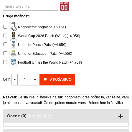
Druge možnosti
Nogometne nogavice(+6.15€)
World Cup 2026 Patch (White)(+4.95€)
Unite for Peace Patch(+4.65€)
Unite for Education Patch(+4.55€)
Football Unites the World Patch(+4.75€)
V KOŠARICO
QTY:
Nasveti
: Če sta ime in številka na sliki nogometni dresi točno to, kar želite, vam
ju ni treba znova vnašati. Če ne, potem morate vnesti želeno ime in številko.
Ocene (0)