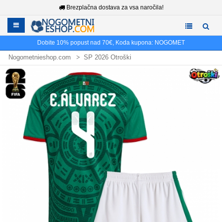
Brezplačna dostava za vsa naročila!
Dobite
10%
popust nad
70€
, Koda kupona:
NOGOMET
Nogometnieshop.com
SP 2026 Otroški
Mehika SP 2026 Otroški