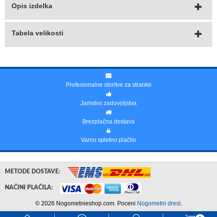
Opis izdelka
Tabela velikosti
Profesionalne storitve za stranke
Jamstvo zadovoljstva
Brezplačna dostava
Varno spletno plačilo
METODE DOSTAVE:
NAČINI PLAČILA:
© 2026 Nogometnieshop.com. Poceni
Nogometni dresi
.