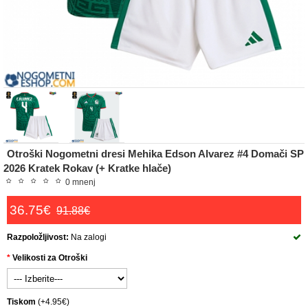
Otroški Nogometni dresi Mehika Edson Alvarez #4 Domači SP
2026 Kratek Rokav (+ Kratke hlače)
0 mnenj
36.75€
91.88€
Razpoložljivost:
Na zalogi
Velikosti za Otroški
Tiskom
(+4.95€)