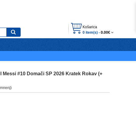
Košarica
0 item(s) -
0.00€
el Messi #10 Domači SP 2026 Kratek Rokav (+
 mnenj
)