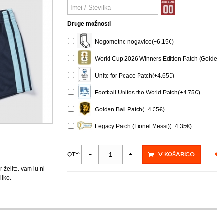
Druge možnosti
Nogometne nogavice(+6.15€)
World Cup 2026 Winners Edition Patch (Golde
Unite for Peace Patch(+4.65€)
Football Unites the World Patch(+4.75€)
Golden Ball Patch(+4.35€)
Legacy Patch (Lionel Messi)(+4.35€)
V KOŠARICO
QTY:
r želite, vam ju ni
ilko.