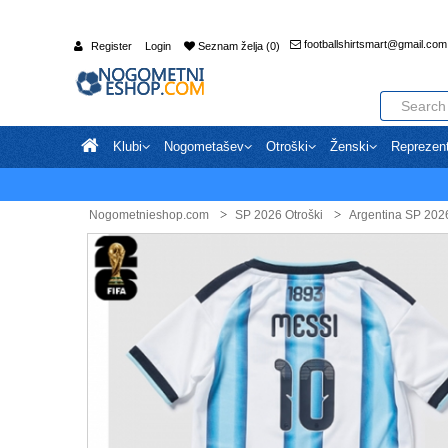
footballshirtsmart@gmail.com
Register
Login
Seznam želja (0)
Klubi
Nogometašev
Otroški
Ženski
Reprezen
Nogometnieshop.com
SP 2026 Otroški
Argentina SP 2026