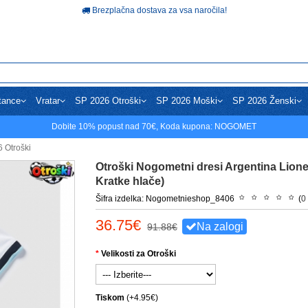
Brezplačna dostava za vsa naročila!
tance
Vratar
SP 2026 Otroški
SP 2026 Moški
SP 2026 Ženski
Dobite
10%
popust nad
70€
, Koda kupona:
NOGOMET
 Otroški
Otroški Nogometni dresi Argentina Lion
Kratke hlače)
Šifra izdelka: Nogometnieshop_8406
(
0
36.75€
Na zalogi
91.88€
Velikosti za Otroški
Tiskom
(+4.95€)