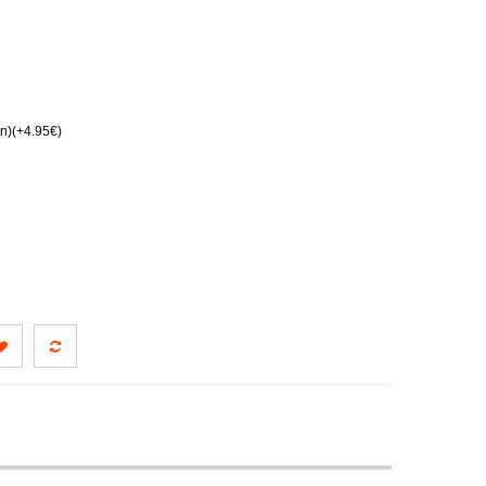
n)(+4.95€)