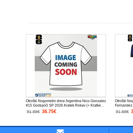
Otroški Nogometni dresi Argentina Nico Gonzalez
Otroški No
#15 Gostujoči SP 2026 Kratek Rokav (+ Kratke
Fernandez 
hlače)
(+ Kratke h
36.75€
91.88€
91.88€