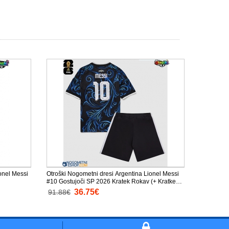
onel Messi
Otroški Nogometni dresi Argentina Lionel Messi
#10 Gostujoči SP 2026 Kratek Rokav (+ Kratke
hlače)
36.75€
91.88€