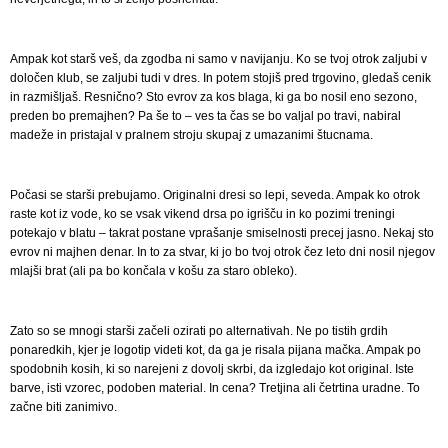
Ampak kot starš veš, da zgodba ni samo v navijanju. Ko se tvoj otrok zaljubi v
določen klub, se zaljubi tudi v dres. In potem stojiš pred trgovino, gledaš cenik
in razmišljaš. Resnično? Sto evrov za kos blaga, ki ga bo nosil eno sezono,
preden bo premajhen? Pa še to – ves ta čas se bo valjal po travi, nabiral
madeže in pristajal v pralnem stroju skupaj z umazanimi štucnama.
Počasi se starši prebujamo. Originalni dresi so lepi, seveda. Ampak ko otrok
raste kot iz vode, ko se vsak vikend drsa po igrišču in ko pozimi treningi
potekajo v blatu – takrat postane vprašanje smiselnosti precej jasno. Nekaj sto
evrov ni majhen denar. In to za stvar, ki jo bo tvoj otrok čez leto dni nosil njegov
mlajši brat (ali pa bo končala v košu za staro obleko).
Zato so se mnogi starši začeli ozirati po alternativah. Ne po tistih grdih
ponaredkih, kjer je logotip videti kot, da ga je risala pijana mačka. Ampak po
spodobnih kosih, ki so narejeni z dovolj skrbi, da izgledajo kot original. Iste
barve, isti vzorec, podoben material. In cena? Tretjina ali četrtina uradne. To
začne biti zanimivo.