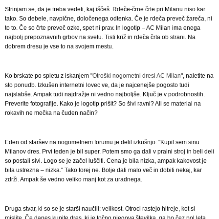
Strinjam se, da je treba vedeti, kaj iščeš. Rdeče-črne črte pri Milanu niso kar
tako. So debele, navpične, določenega odtenka. Če je rdeča preveč žareča, ni
to to. Če so črte preveč ozke, spet ni prav. In logotip – AC Milan ima enega
najbolj prepoznavnih grbov na svetu. Tisti križ in rdeča črta ob strani. Na
dobrem dresu je vse to na svojem mestu.
Ko brskate po spletu z iskanjem "
Otroški nogometni dresi AC Milan
", naletite na
sto ponudb. Izkušen internetni lovec ve, da je najcenejše pogosto tudi
najslabše. Ampak tudi najdražje ni vedno najboljše. Ključ je v podrobnostih.
Preverite fotografije. Kako je logotip prišit? So šivi ravni? Ali se material na
rokavih ne mečka na čuden način?
Eden od staršev na nogometnem forumu je delil izkušnjo: "Kupil sem sinu
Milanov dres. Prvi teden je bil super. Potem smo ga dali v pralni stroj in beli deli
so postali sivi. Logo se je začel luščiti. Cena je bila nizka, ampak kakovost je
bila ustrezna – nizka." Tako torej ne. Bolje dati malo več in dobiti nekaj, kar
zdrži. Ampak še vedno veliko manj kot za uradnega.
Druga stvar, ki so se je starši naučili: velikost. Otroci rastejo hitreje, kot si
mislite. Če danes kupite dres, ki je točno njegova številka, ga bo čez pol leta