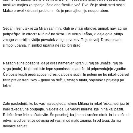
nosil kot majico za spanje. Zato ena številka več. Dve, če je otrok med rastjo.
Malce prevelik dres ni problem – če je premajhen, je neuporaben.
Sedanji trenutek je za Milan zanimiv. Klub je v fazi obnove, ampak navijači so
potrpežljivi. In otroci? Njih nič ne skrbi. Oni vidijo Leãoa, ki daje gole, vidijo
zmage v derbijih, vidijo povratek v Ligo prvakov. To je dovolj. Dres postane
simbol upanja. In simbol upanja ne rabi biti drag.
Nazadnje: ne pozabite, da je dres namenjen igranju. Naj se umaže. Naj se
strga (malo). Naj dobi tiste lepe spominske madeže, ki pripovedujejo zgodbe.
Če boste kupili predragocen dres, ga boste ščitili. In potem ne bo nikoli doživel
tistih pravih trenutkov – golov na dežju, zmag v blatu, objemov s prijatelji po
tekmi.
Zato naslednjič, ko bo vaš malec gledal tekmo Milana in rekel "očka, tudi jaz bi
imel takega", ne obupajte. Najdete ga. Le vedeti morate, kje in na kaj paziti.
Rdeče-črne črte so čudovite. Še posebej, ko jih nosi srečen otrok. In ta sreča ni
odvisna od cene. Je odvisna od vas. In od malo znanja. In od tega, da mu
dovolite sanjati.