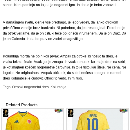
sonce. Ker spominja na to, da je nogomet igra. In da se je treba zabavati.
V današnjem svetu, kjer je vse predrago, je lepo vedeti, da lahko otrokom
privoščimo veselje brez bankrota. Ni potrebno, da je dres original. Potrebno je,
da otrok verjame, da je on tisti, ki teče po igrišču v rumenem. Da je on Díaz. Da
je on Caicedo. In da bo prav on zadel zmagoviti gol.
Kolumbija morda ne bo nikoli prvak. Ampak za otroke, ki nosijo ta dres, je
vsaka tekma finale. Vsak gol je zmaga. In vsak trenutek, ko imajo dres na sebi,
je kot majhen košček nogometne čarovnije. In to je tisto, kar šteje. Ne cena. Ne
logotip. Ne originalnost. Ampak občutek, da si del nečesa lepega. In rumeni
dres Kolumbije je čudovit. Otroci to vedo. In mi tudi.
Tags:
Otroski nogometni dresi Kolumbija
Related Products