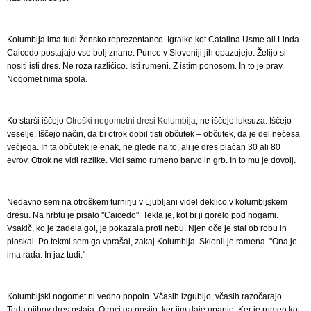
Kolumbija ima tudi žensko reprezentanco. Igralke kot Catalina Usme ali Linda
Caicedo postajajo vse bolj znane. Punce v Sloveniji jih opazujejo. Želijo si
nositi isti dres. Ne roza različico. Isti rumeni. Z istim ponosom. In to je prav.
Nogomet nima spola.
Ko starši iščejo
Otroški nogometni dresi Kolumbija
, ne iščejo luksuza. Iščejo
veselje. Iščejo način, da bi otrok dobil tisti občutek – občutek, da je del nečesa
večjega. In ta občutek je enak, ne glede na to, ali je dres plačan 30 ali 80
evrov. Otrok ne vidi razlike. Vidi samo rumeno barvo in grb. In to mu je dovolj.
Nedavno sem na otroškem turnirju v Ljubljani videl deklico v kolumbijskem
dresu. Na hrbtu je pisalo "Caicedo". Tekla je, kot bi ji gorelo pod nogami.
Vsakič, ko je zadela gol, je pokazala proti nebu. Njen oče je stal ob robu in
ploskal. Po tekmi sem ga vprašal, zakaj Kolumbija. Sklonil je ramena. "Ona jo
ima rada. In jaz tudi."
Kolumbijski nogomet ni vedno popoln. Včasih izgubijo, včasih razočarajo.
Toda njihov dres ostaja. Otroci ga nosijo, ker jim daje upanje. Ker je rumen kot