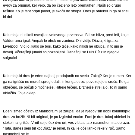
evrov za original, ker vejo, da bo čez eno leto premajhen. Našli so drugo
rešitev. Ko je fant odprl paket, je skočil do stropa. Dres je oblekel in ga ni snel
tri dni.
Kolumbija ni nikoli osvojila svetovnega prvenstva. Bili so blizu, pred leti, ko je
Valderrama igral. Ampak to otrok ne zanima. Oni vidijo Díaza, ki igra za
Liverpool. Vidijo, kako se bori, kako teče, kako nikoli ne obupa. In to jim je
dovolj. Včerajšnji junaki so pozabljeni. Današnji so Luis Díaz in njegovi
soigralci.
Kolumbijski dres je eden najbolj prodajanih na svetu. Zakaj? Ker je rumen. Ker
ga na igrišču ne moreš spregledati. In ker ga otroci povezujejo s srečo. Ko ga
oblečejo, se počutijo močnejše. Hitreje tečejo. Drznejše streljajo. To ni samo
oblačilo. To je oklep.
Eden izmed očetov iz Maribora mi je zaupal, da je njegov sin dobil kolumbijski
dres za božič. Ni bil original, je pa izgledal enako. Fant je dres takoj oblekel in
stekel na igrišče. Vrnil se je čez dve uri, ves v blatu, a z nasmehom na obrazu.
"Tata, danes sem bil kot Díaz," je rekel. In kaj je oče lahko rekel? Nič. Samo
nasmehnil se je.