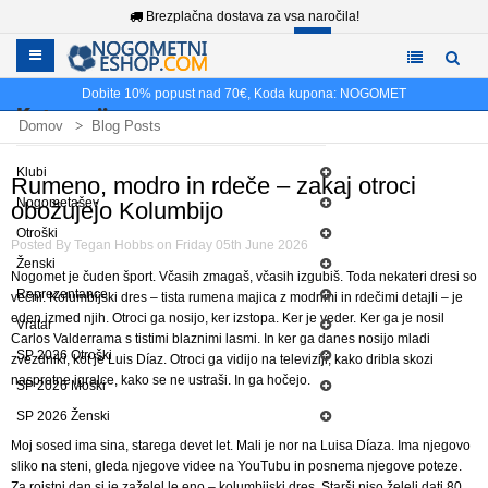
Brezplačna dostava za vsa naročila!
Dobite
10%
popust nad
70€
, Koda kupona:
NOGOMET
Kategorije
Domov
Blog Posts
Rumeno, modro in rdeče – zakaj otroci obožujejo Kolumbijo
Klubi
Rumeno, modro in rdeče – zakaj otroci
Nogometašev
obožujejo Kolumbijo
Otroški
Posted By Tegan Hobbs on Friday 05th June 2026
Ženski
Nogomet je čuden šport. Včasih zmagaš, včasih izgubiš. Toda nekateri dresi so
Reprezentance
večni. Kolumbijski dres – tista rumena majica z modrimi in rdečimi detajli – je
eden izmed njih. Otroci ga nosijo, ker izstopa. Ker je veder. Ker ga je nosil
Vratar
Carlos Valderrama s tistimi blaznimi lasmi. In ker ga danes nosijo mladi
SP 2026 Otroški
zvezdniki, kot je Luis Díaz. Otroci ga vidijo na televiziji, kako dribla skozi
nasprotne igralce, kako se ne ustraši. In ga hočejo.
SP 2026 Moški
SP 2026 Ženski
Moj sosed ima sina, starega devet let. Mali je nor na Luisa Díaza. Ima njegovo
sliko na steni, gleda njegove videe na YouTubu in posnema njegove poteze.
Za rojstni dan si je zaželel le eno – kolumbijski dres. Starši niso želeli dati 80