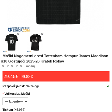
Moški Nogometni dresi Tottenham Hotspur James Maddison
#10 Gostujoči 2025-26 Kratek Rokav
0 mnenj
29.45€
99.88€
Razpoložljivost:
Na zalogi
Velikosti za Moški
Tiskom
(+5.95€)