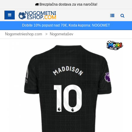
Brezplačna dostava za vsa naročila!
Dobite
10%
popust nad
70€
, Koda kupona:
NOGOMET
Nogometnieshop.com
Nogometašev
Nogometni dresi James Maddison