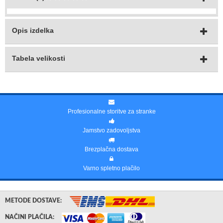
Opis izdelka
Tabela velikosti
Profesionalne storitve za stranke
Jamstvo zadovoljstva
Brezplačna dostava
Varno spletno plačilo
METODE DOSTAVE:
NAČINI PLAČILA: