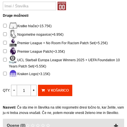
Druge možnosti
Kratke hlače(+15.75€)
Nogometne nogavice(+6.95€)
Premier League + No Room For Racism Patch Set(+5.25€)
Premier League Patch(+3.35€)
UCL Starball Europa League Winners 2025 + UEFA Foundation 10
Years Patch Set(+5.55€)
Kraken Logo(+3.15€)
V KOŠARICO
QTY:
Nasveti
: Če sta ime in številka na sliki nogometni dresi točno to, kar želite, vam
ju ni treba znova vnašati. Če ne, potem morate vnesti želeno ime in številko.
Ocene (0)