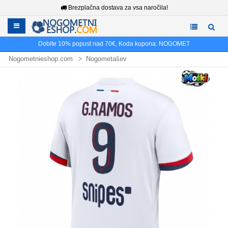
Brezplačna dostava za vsa naročila!
Dobite
10%
popust nad
70€
, Koda kupona:
NOGOMET
Nogometnieshop.com
Nogometašev
Nogometni dresi Goncalo Ramos