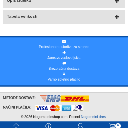
Opis izdelka
Tabela velikosti
Profesionalne storitve za stranke
Jamstvo zadovoljstva
Brezplačna dostava
Varno spletno plačilo
METODE DOSTAVE:
NAČINI PLAČILA:
© 2026 Nogometnieshop.com. Poceni
Nogometni dresi
.
󰃱
󰈢
󰃳
󰃦
0