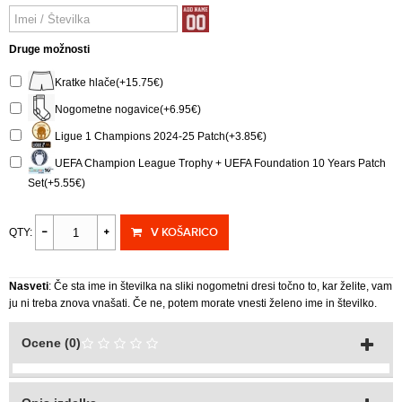
Druge možnosti
Kratke hlače(+15.75€)
Nogometne nogavice(+6.95€)
Ligue 1 Champions 2024-25 Patch(+3.85€)
UEFA Champion League Trophy + UEFA Foundation 10 Years Patch
Set(+5.55€)
V KOŠARICO
QTY:
Nasveti
: Če sta ime in številka na sliki nogometni dresi točno to, kar želite, vam
ju ni treba znova vnašati. Če ne, potem morate vnesti želeno ime in številko.
Ocene (0)