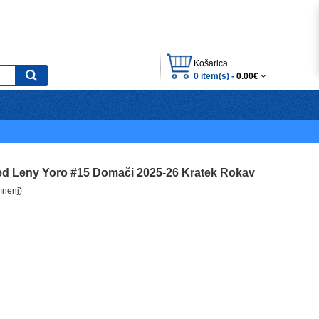
Košarica
0 item(s) -
0.00€
ed Leny Yoro #15 Domači 2025-26 Kratek Rokav
mnenj
)