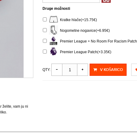
Druge možnosti
Kratke hlače(+15.75€)
Nogometne nogavice(+6.95€)
Premier League + No Room For Racism Patch 
Premier League Patch(+3.35€)
V KOŠARICO
QTY:
r želite, vam ju ni
ilko.