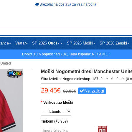
Brezplačna dostava za vsa naročila!
tance
Vratar
SP 2026 Otroški
SP 2026 Moški
SP 2026 Ženski
Dobite
10%
popust nad
70€
, Koda kupona:
NOGOMET
 United
Moški Nogometni dresi Manchester Unit
Šifra izdelka: Nogometnieshop_187
(
0 
29.45€
Na zalogi
99.88€
Velikosti za Moški
Tiskom
(+5.95€)