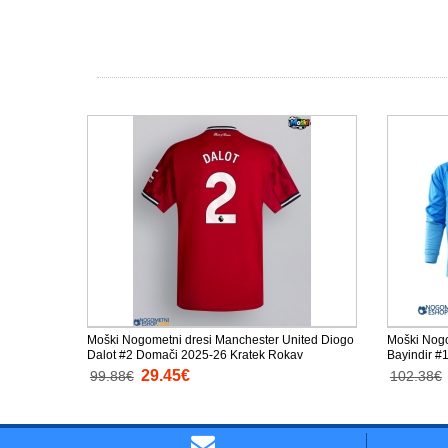
Moški Nogometni dresi Manchester United Diogo
Moški Nogo
Dalot #2 Domači 2025-26 Kratek Rokav
Bayindir #
29.45€
99.88€
102.38€