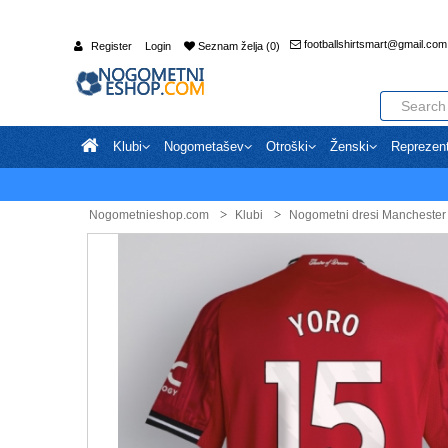
footballshirtsmart@gmail.com
Register
Login
Seznam želja (0)
Klubi
Nogometašev
Otroški
Ženski
Reprezen
Nogometnieshop.com
Klubi
Nogometni dresi Manchester