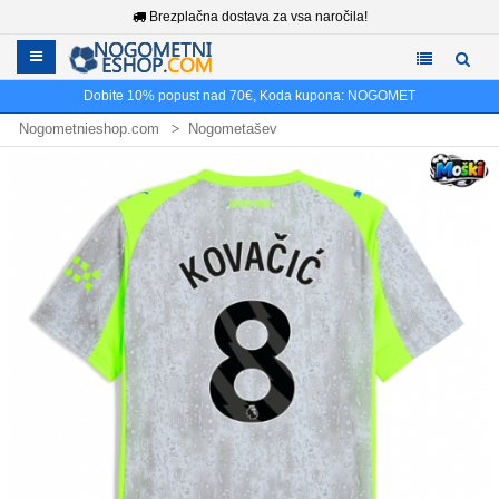
Brezplačna dostava za vsa naročila!
Dobite
10%
popust nad
70€
, Koda kupona:
NOGOMET
Nogometnieshop.com
Nogometašev
Nogometni dresi Mateo Kovacic