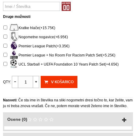
Druge možnosti
Kratke hlače(+15.75€)
Nogometne nogavice(+6.95€)
Premier League Patch(+3.35€)
Premier League + No Room For Racism Patch Set(+5.25€)
UCL Starball + UEFA Foundation 10 Years Patch Set(+4.65€)
V KOŠARICO
QTY:
Nasveti
: Če sta ime in številka na sliki nogometni dresi točno to, kar želite, vam
ju ni treba znova vnašati. Če ne, potem morate vnesti želeno ime in številko.
Ocene (0)