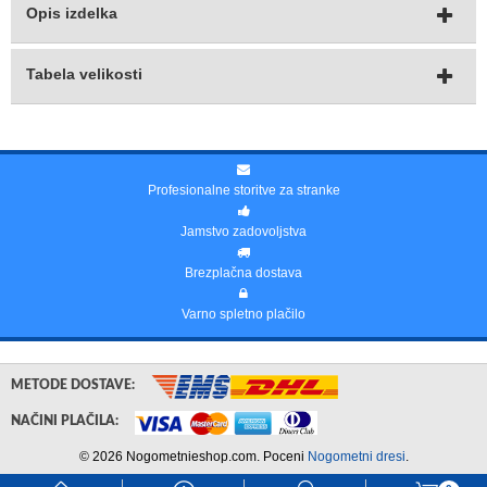
Opis izdelka
Tabela velikosti
Profesionalne storitve za stranke
Jamstvo zadovoljstva
Brezplačna dostava
Varno spletno plačilo
METODE DOSTAVE:
NAČINI PLAČILA:
© 2026 Nogometnieshop.com. Poceni
Nogometni dresi
.