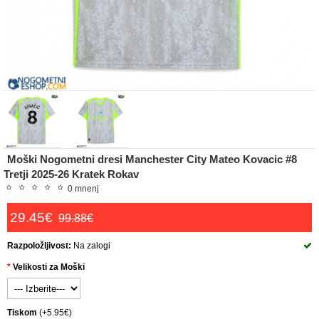
Moški Nogometni dresi Manchester City Mateo Kovacic #8
Tretji 2025-26 Kratek Rokav
0 mnenj
29.45€
99.88€
Razpoložljivost:
Na zalogi
Velikosti za Moški
Tiskom
(+5.95€)