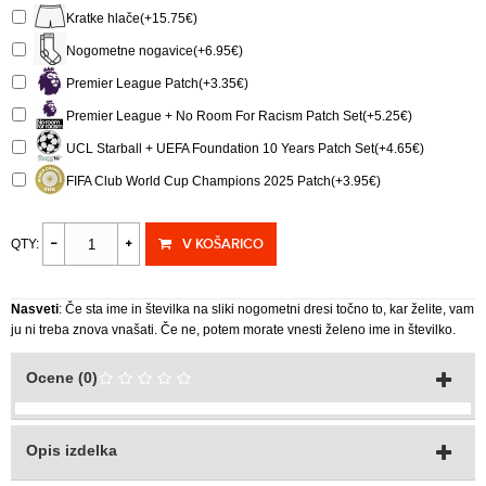
Kratke hlače(+15.75€)
Nogometne nogavice(+6.95€)
Premier League Patch(+3.35€)
Premier League + No Room For Racism Patch Set(+5.25€)
UCL Starball + UEFA Foundation 10 Years Patch Set(+4.65€)
FIFA Club World Cup Champions 2025 Patch(+3.95€)
V KOŠARICO
QTY:
Nasveti
: Če sta ime in številka na sliki nogometni dresi točno to, kar želite, vam
ju ni treba znova vnašati. Če ne, potem morate vnesti želeno ime in številko.
Ocene (0)
Opis izdelka