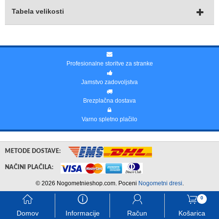
Tabela velikosti
Profesionalne storitve za stranke
Jamstvo zadovoljstva
Brezplačna dostava
Varno spletno plačilo
METODE DOSTAVE:
NAČINI PLAČILA:
© 2026 Nogometnieshop.com. Poceni
Nogometni dresi
.
󰃱
󰈢
󰃳
󰃦
0
Domov
Informacije
Račun
Košarica