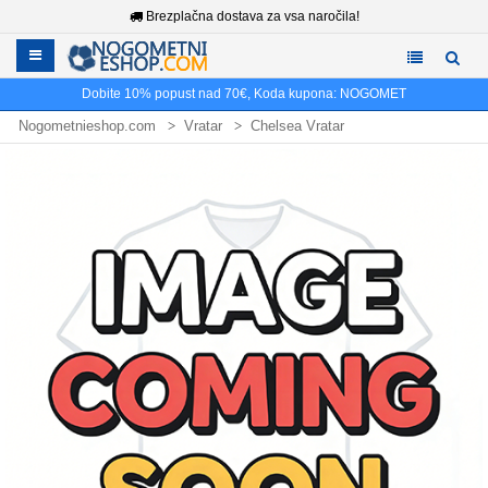
Brezplačna dostava za vsa naročila!
Dobite
10%
popust nad
70€
, Koda kupona:
NOGOMET
Nogometnieshop.com
Vratar
Chelsea Vratar