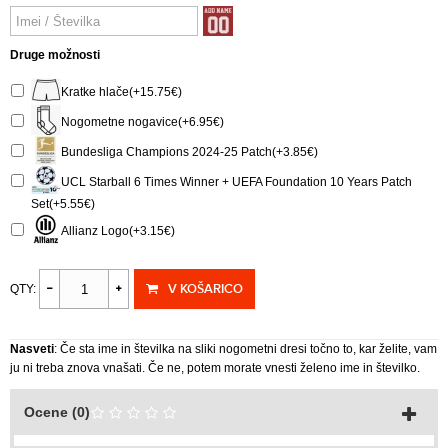
Druge možnosti
Kratke hlače(+15.75€)
Nogometne nogavice(+6.95€)
Bundesliga Champions 2024-25 Patch(+3.85€)
UCL Starball 6 Times Winner + UEFA Foundation 10 Years Patch
Set(+5.55€)
Allianz Logo(+3.15€)
V KOŠARICO
QTY:
Nasveti
: Če sta ime in številka na sliki nogometni dresi točno to, kar želite, vam
ju ni treba znova vnašati. Če ne, potem morate vnesti želeno ime in številko.
Ocene (0)