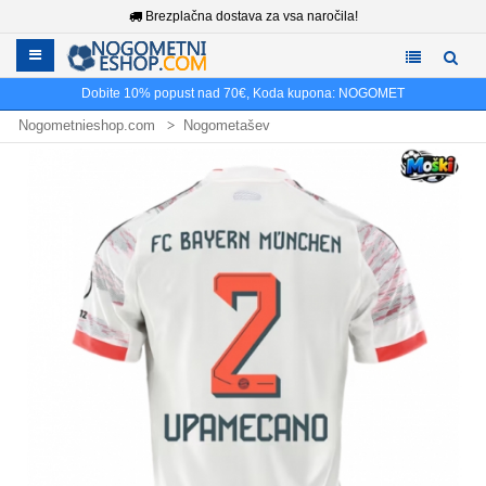
Brezplačna dostava za vsa naročila!
Dobite
10%
popust nad
70€
, Koda kupona:
NOGOMET
Nogometnieshop.com
Nogometašev
Nogometni dresi Dayot Upamecano