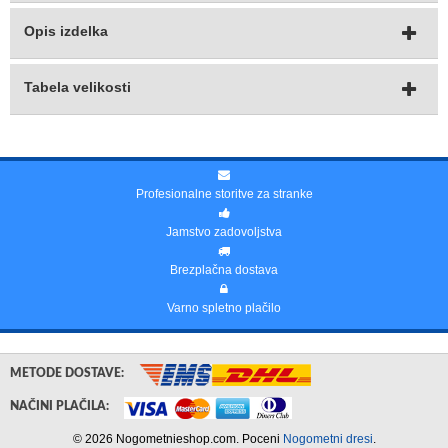
Opis izdelka
Tabela velikosti
Profesionalne storitve za stranke
Jamstvo zadovoljstva
Brezplačna dostava
Varno spletno plačilo
METODE DOSTAVE:
NAČINI PLAČILA:
© 2026 Nogometnieshop.com. Poceni
Nogometni dresi
.