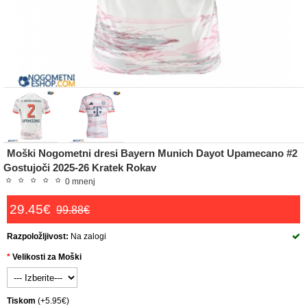
Moški Nogometni dresi Bayern Munich Dayot Upamecano #2
Gostujoči 2025-26 Kratek Rokav
0 mnenj
29.45€
99.88€
Razpoložljivost:
Na zalogi
Velikosti za Moški
Tiskom
(+5.95€)