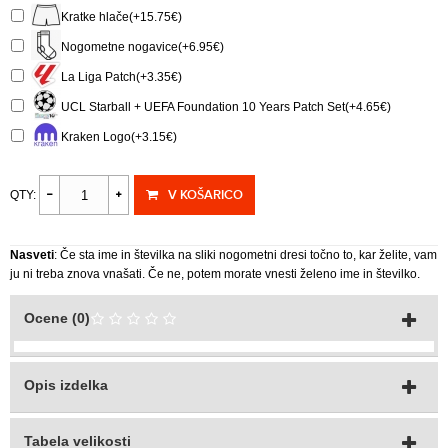
Kratke hlače(+15.75€)
Nogometne nogavice(+6.95€)
La Liga Patch(+3.35€)
UCL Starball + UEFA Foundation 10 Years Patch Set(+4.65€)
Kraken Logo(+3.15€)
V KOŠARICO
QTY:
Nasveti
: Če sta ime in številka na sliki nogometni dresi točno to, kar želite, vam
ju ni treba znova vnašati. Če ne, potem morate vnesti želeno ime in številko.
Ocene (0)
Opis izdelka
Tabela velikosti