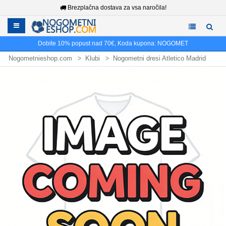
Brezplačna dostava za vsa naročila!
Dobite
10%
popust nad
70€
, Koda kupona:
NOGOMET
Nogometnieshop.com
Klubi
Nogometni dresi Atletico Madrid