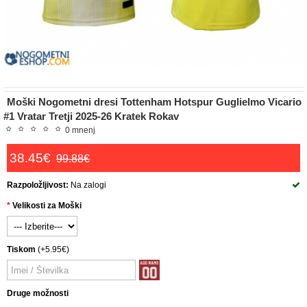
Moški Nogometni dresi Tottenham Hotspur Guglielmo Vicario
#1 Vratar Tretji 2025-26 Kratek Rokav
0 mnenj
38.45€
99.88€
Razpoložljivost:
Na zalogi
Velikosti za Moški
Tiskom
(+5.95€)
Druge možnosti