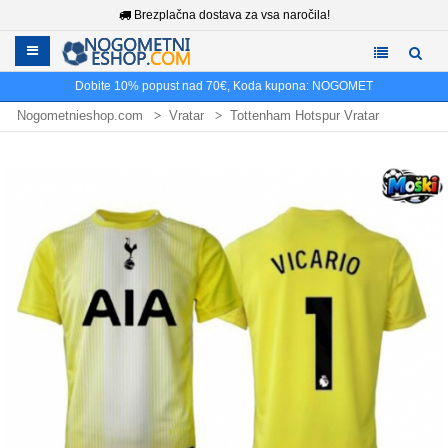
Brezplačna dostava za vsa naročila!
Dobite
10%
popust nad
70€
, Koda kupona:
NOGOMET
Nogometnieshop.com
Vratar
Tottenham Hotspur Vratar