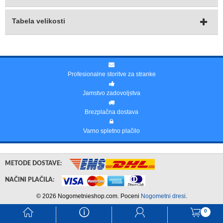
Tabela velikosti
Profesionalne storitve za stranke
Jamstvo zadovoljstva
Brezplačna dostava
Varno spletno plačilo
METODE DOSTAVE:
NAČINI PLAČILA:
© 2026 Nogometnieshop.com. Poceni
Nogometni dresi
.
󰃱
󰈢
󰃳
󰃦
0