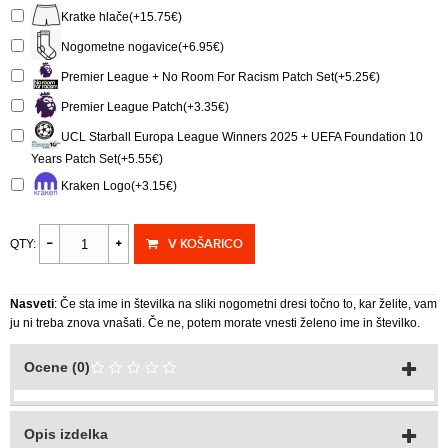
Kratke hlače(+15.75€)
Nogometne nogavice(+6.95€)
Premier League + No Room For Racism Patch Set(+5.25€)
Premier League Patch(+3.35€)
UCL Starball Europa League Winners 2025 + UEFA Foundation 10
Years Patch Set(+5.55€)
Kraken Logo(+3.15€)
V KOŠARICO
QTY:
Nasveti
: Če sta ime in številka na sliki nogometni dresi točno to, kar želite, vam
ju ni treba znova vnašati. Če ne, potem morate vnesti želeno ime in številko.
Ocene (0)
Opis izdelka