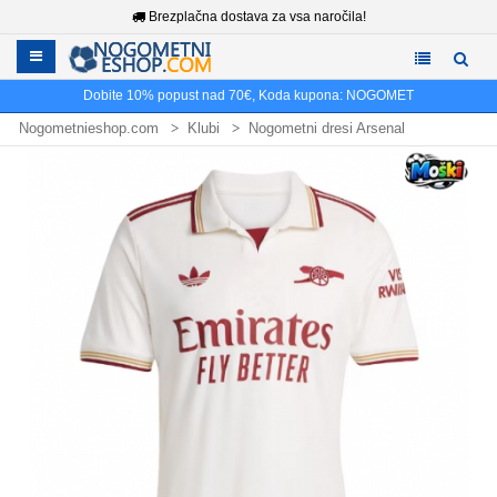
Brezplačna dostava za vsa naročila!
Dobite
10%
popust nad
70€
, Koda kupona:
NOGOMET
Nogometnieshop.com
Klubi
Nogometni dresi Arsenal