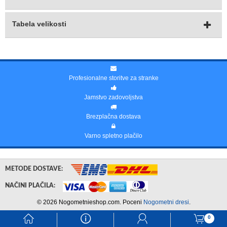
Tabela velikosti
Profesionalne storitve za stranke
Jamstvo zadovoljstva
Brezplačna dostava
Varno spletno plačilo
METODE DOSTAVE:
NAČINI PLAČILA:
© 2026 Nogometnieshop.com. Poceni
Nogometni dresi
.
󰃱
󰈢
󰃳
󰃦
0