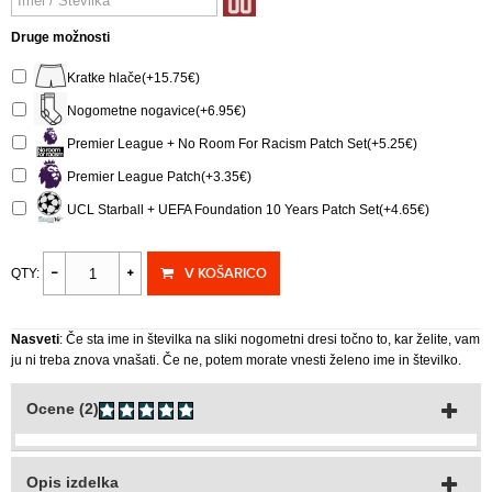
Druge možnosti
Kratke hlače(+15.75€)
Nogometne nogavice(+6.95€)
Premier League + No Room For Racism Patch Set(+5.25€)
Premier League Patch(+3.35€)
UCL Starball + UEFA Foundation 10 Years Patch Set(+4.65€)
V KOŠARICO
QTY:
Nasveti
: Če sta ime in številka na sliki nogometni dresi točno to, kar želite, vam
ju ni treba znova vnašati. Če ne, potem morate vnesti želeno ime in številko.
Ocene (2)
Opis izdelka